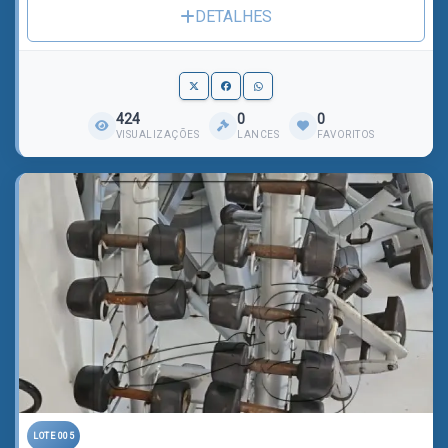
DETALHES
424
0
0
VISUALIZAÇÕES
LANCES
FAVORITOS
LOTE 005