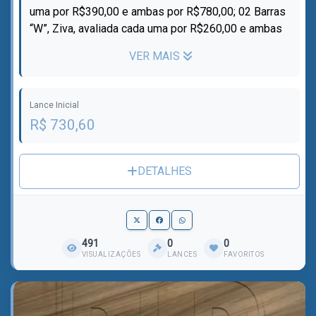
uma por R$390,00 e ambas por R$780,00; 02 Barras
“W”, Ziva, avaliada cada uma por R$260,00 e ambas
por R$520,00; 01 Barra “H”, Zi...
VER MAIS
Lance Inicial
R$ 730,60
DETALHES
491
0
0
VISUALIZAÇÕES
LANCES
FAVORITOS