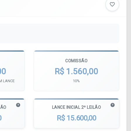
favorite_border
COMISSÃO
00
R$ 1.560,00
UM LANCE
10%
LÃO
LANCE INICIAL 2º LEILÃO
0
R$ 15.600,00