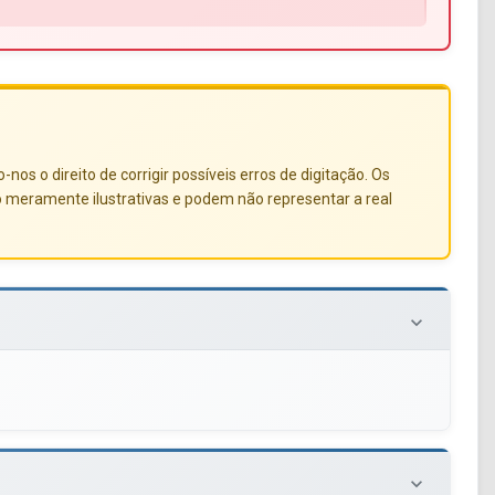
s o direito de corrigir possíveis erros de digitação. Os
o meramente ilustrativas e podem não representar a real
keyboard_arrow_down
keyboard_arrow_down