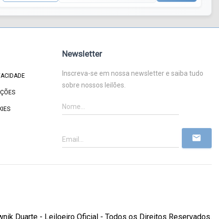
Newsletter
Inscreva-se em nossa newsletter e saiba tudo
VACIDADE
sobre nossos leilões.
IÇÕES
KIES
mail
ik Duarte - Leiloeiro Oficial - Todos os Direitos Reservados.