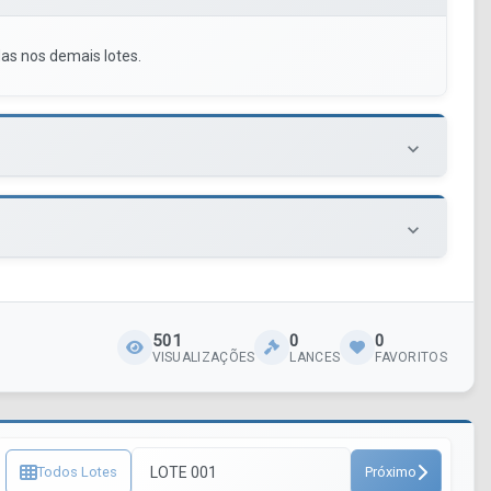
as nos demais lotes.
keyboard_arrow_down
keyboard_arrow_down
501
0
0
VISUALIZAÇÕES
LANCES
FAVORITOS
Todos Lotes
Próximo