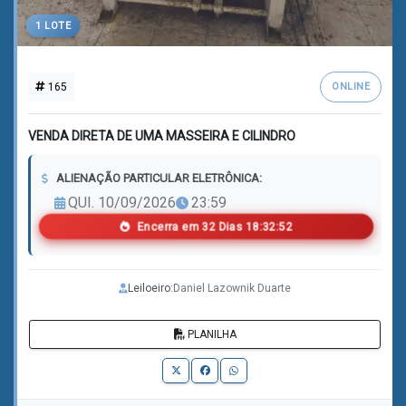
1 LOTE
165
ONLINE
VENDA DIRETA DE UMA MASSEIRA E CILINDRO
ALIENAÇÃO PARTICULAR ELETRÔNICA:
QUI. 10/09/2026
23:59
Encerra em
3
2
Dias
1
8
:
3
2
:
5
0
Leiloeiro:
Daniel Lazownik Duarte
PLANILHA