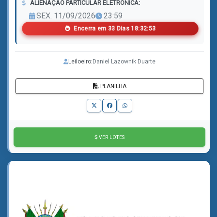
ALIENAÇÃO PARTICULAR ELETRÔNICA:
SEX. 11/09/2026
23:59
Encerra em
3
3
Dias
1
8
:
3
2
:
5
0
Leiloeiro:
Daniel Lazownik Duarte
PLANILHA
VER LOTES