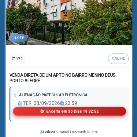
1 LOTE
172
ONLINE
VENDA DIRETA DE UM APTO NO BAIRRO MENINO DEUS,
PORTO ALEGRE
ALIENAÇÃO PARTICULAR ELETRÔNICA:
TER. 08/09/2026
23:59
Encerra em
3
0
Dias
1
8
:
3
2
:
5
0
Leiloeiro:
Daniel Lazownik Duarte