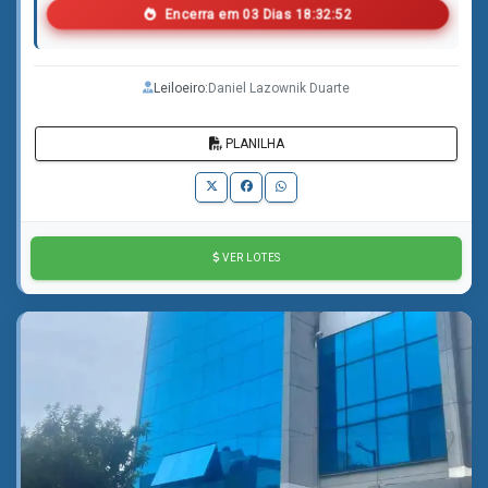
Encerra em
0
3
Dias
1
8
:
3
2
:
5
0
Leiloeiro:
Daniel Lazownik Duarte
PLANILHA
VER LOTES