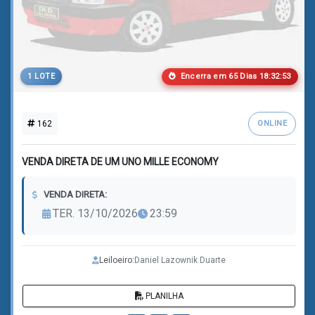
Encerra em
6
5
Dias
1
8
:
3
2
:
5
0
1 LOTE
162
ONLINE
VENDA DIRETA DE UM UNO MILLE ECONOMY
VENDA DIRETA:
TER. 13/10/2026
23:59
Leiloeiro:
Daniel Lazownik Duarte
PLANILHA