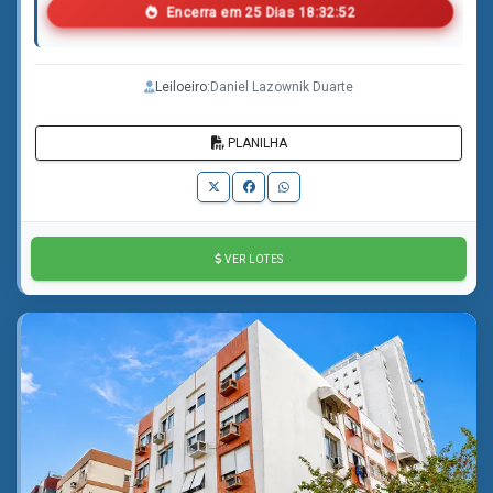
Encerra em
2
5
Dias
1
8
:
3
2
:
5
1
Leiloeiro:
Daniel Lazownik Duarte
PLANILHA
VER LOTES