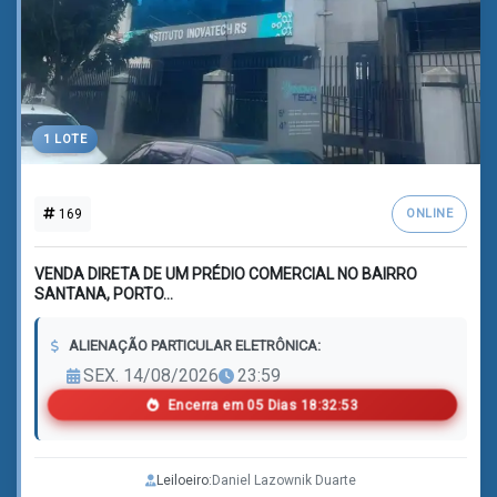
1 LOTE
169
ONLINE
VENDA DIRETA DE UM PRÉDIO COMERCIAL NO BAIRRO
SANTANA, PORTO...
ALIENAÇÃO PARTICULAR ELETRÔNICA:
SEX. 14/08/2026
23:59
Encerra em
0
5
Dias
1
8
:
3
2
:
5
1
Leiloeiro:
Daniel Lazownik Duarte