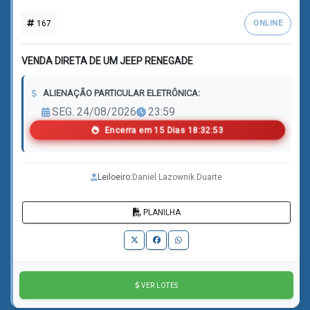
167
ONLINE
VENDA DIRETA DE UM JEEP RENEGADE
ALIENAÇÃO PARTICULAR ELETRÔNICA:
SEG. 24/08/2026
23:59
Encerra em
1
5
Dias
1
8
:
3
2
:
5
1
Leiloeiro:
Daniel Lazownik Duarte
PLANILHA
VER LOTES