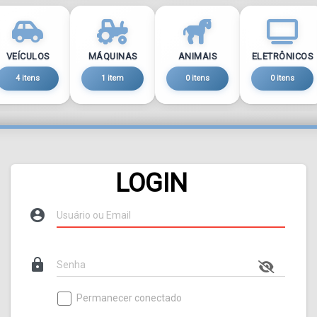
VEÍCULOS
MÁQUINAS
ANIMAIS
ELETRÔNICOS
4 itens
1 item
0 itens
0 itens
LOGIN
account_circle
lock
Permanecer conectado